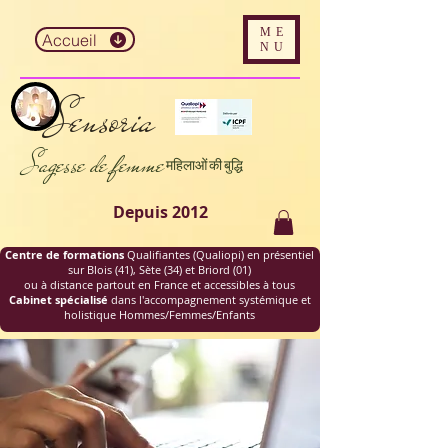
ME
Accueil
NU
S
e
nsoria
Sage
sse de femme
महिलाओं की बुद्धि
Depuis 2012
Centre de formations
Qualifiantes (Qualiopi) en présentiel
sur Blois (41), Sète (34) et Briord (01)
ou à distance partout en France et accessibles à tous
Cabinet spécialisé
dans l'accompagnement systémique et
holistique Hommes/Femmes/Enfants