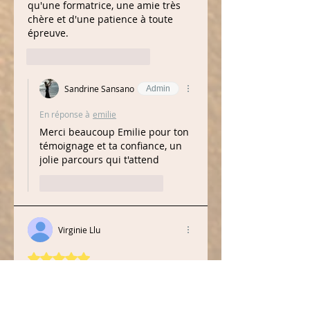
qu'une formatrice, une amie très 
chère et d'une patience à toute 
épreuve. 
J'aime
Répondre
Sandrine Sansano
Admin
En réponse à
emilie
Merci beaucoup Emilie pour ton 
témoignage et ta confiance, un 
jolie parcours qui t'attend
J'aime
Répondre
Virginie Llu
Noté 5 étoiles sur 5.
J’ai suivi la formation massage bien-
être dans la yourte de Sandrine.
Une formation de qualité alliant 