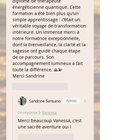
diplôme de thérapeute 
énergéticienne quantique. Cette 
formation a été bien plus qu’un 
simple apprentissage : c’était un 
véritable voyage de transformation 
intérieure. Un immense merci à 
notre formatrice exceptionnelle, 
dont la bienveillance, la clarté et la 
sagesse ont guidé chaque étape 
de ce parcours. Son 
accompagnement lumineux a fait 
toute la différence. 🙏💫
Merci Sandrine
J'aime
Répondre
Sandrine Sansano
Admin
En réponse à
Vanessa
Merci beaucoup Vanessa, c'est 
une sacrée aventure oui !
J'aime
Répondre