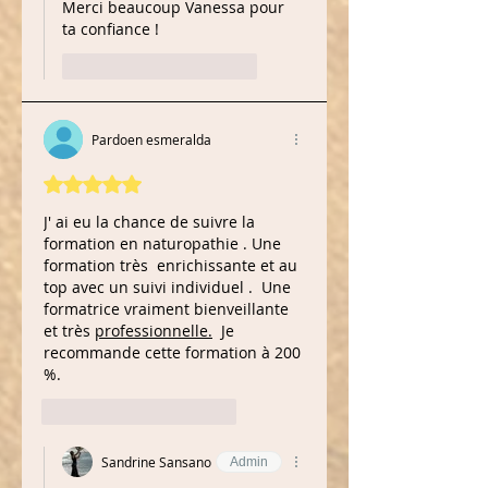
Merci beaucoup Vanessa pour 
ta confiance !
J'aime
Répondre
Pardoen esmeralda
Noté 5 étoiles sur 5.
J' ai eu la chance de suivre la 
formation en naturopathie . Une 
formation très  enrichissante et au 
top avec un suivi individuel .  Une 
formatrice vraiment bienveillante 
et très 
professionnelle.
  Je 
recommande cette formation à 200 
%.
J'aime
Répondre
Sandrine Sansano
Admin