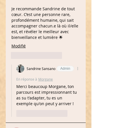
Je recommande Sandrine de tout 
cœur. C’est une personne rare, 
profondément humaine, qui sait 
accompagner chacun.e là où il/elle 
est, et révéler le meilleur avec 
bienveillance et lumière 🌟
Modifié
J'aime
Répondre
Sandrine Sansano
Admin
En réponse à
Morgane
Merci beaucoup Morgane, ton 
parcours est impressionnant tu 
as su t'adapter, tu es un 
exemple qu'on peut y arriver !
J'aime
Répondre