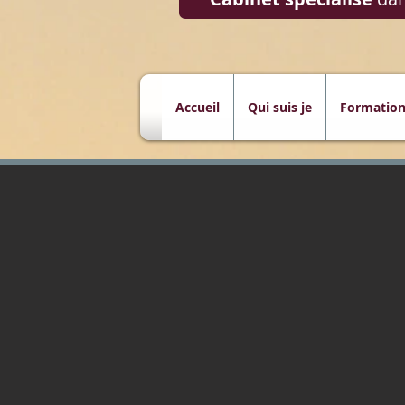
Accueil
Qui suis je
Formation
Formation magnét
Formation (Da
magnétisme
do-in
. Senso