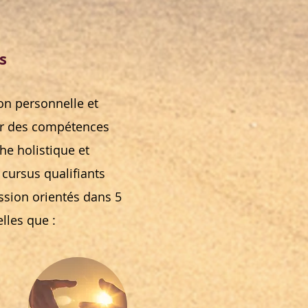
s
on personnelle et
rir des compétences
he holistique et
, cursus qualifiants
ssion orientés dans 5
elles que
: