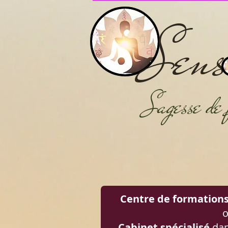
S
e
ns
Sage
sse d
Centre de formation
o
Cabinet spécialisé
dan