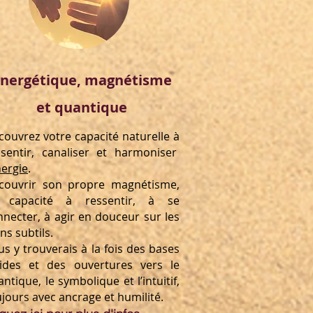
nergétique, magnétisme
et quantique
couvrez votre capacité naturelle à
ssentir, canaliser et harmoniser
nergie
.
couvrir son propre magnétisme,
 capacité à ressentir, à se
nnecter, à agir en douceur sur les
ns subtils.
s y trouverais à la fois des bases
lides et des ouvertures vers le
ntique, le symbolique et l’intuitif,
jours avec ancrage et humilité.