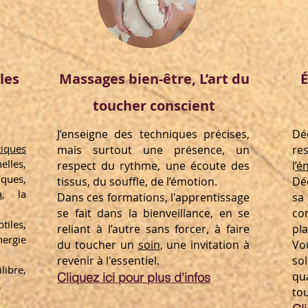
les
Massages bien-être, L’art du
É
toucher conscient
s
J’enseigne des techniques précises,
Dé
tiques
mais surtout une présence, un
re
elles,
respect du rythme, une écoute des
l
’é
ques,
tissus, du souffle, de l’émotion.
Dé
a
, la
Dans ces formations, l'apprentissage
sa
se fait dans la bienveillance, en se
co
iles,
reliant à l’autre sans forcer, à faire
pla
nergie
du toucher un
soin
, une invitation à
Vou
revenir à l'essentiel.
so
libre,
qua
Cliquez ici pour plus d'infos
.
tou