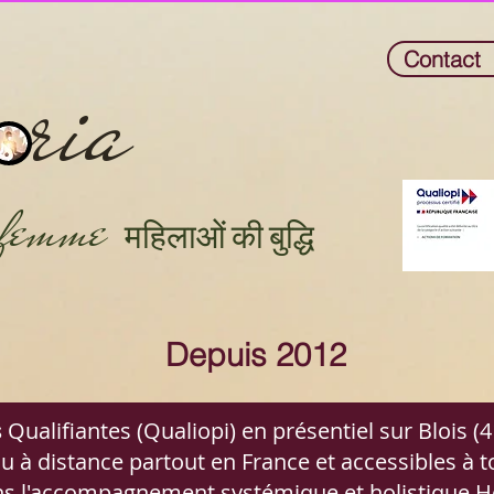
oria
Contact
e femme
महिलाओं की बुद्धि
Depuis 2012
s
Qualifiantes (Qualiopi) en présentiel sur Blois (41
u à distance partout en France et accessibles à t
s l'accompagnement systémique et holistiqu