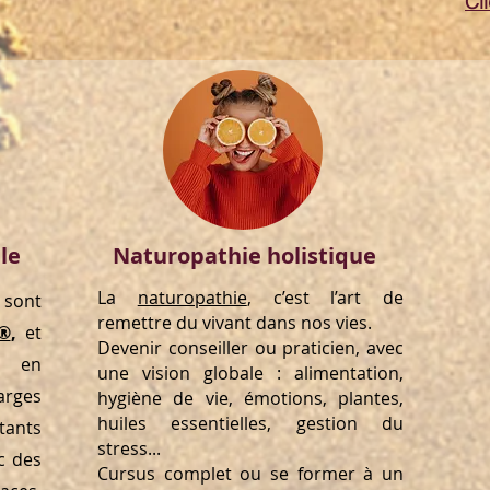
Cl
le
Naturopathie holistique
La
naturopathie
, c’est l’art de
sont
remettre du vivant dans nos vies.
®
,
et
Devenir conseiller ou praticien, avec
r en
une vision globale : alimentation,
ges
hygiène de vie, émotions, plantes,
huiles essentielles, gestion du
tants
stress...
c des
Cursus complet ou se former à un