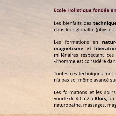
Ecole Holistique fondée e
Les bienfaits des
technique
dans leur globalité (physiqu
Les formations en
natur
magnétisme
et libératio
millénaires respectant ces
«l’homme est considéré dans
Toutes ces techniques font p
n'a pas soi même avancé sur
Les formations et les soin
yourte de
40 m2 à
Blois,
un 
naturopathe, massages, magn