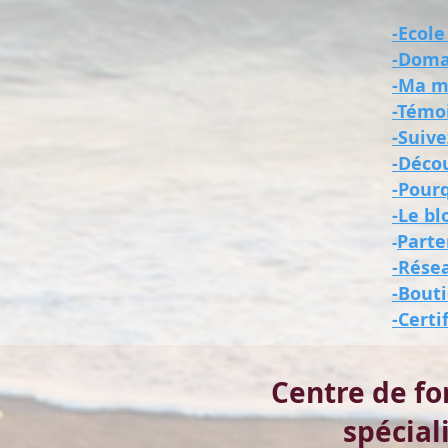
-Ecole
-Doma
-Ma mi
-Témo
-Suiv
-Déco
-Pour
-Le bl
Parte
-
-Rése
-Bout
-Certi
Centre de fo
spécia