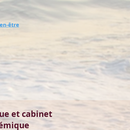
ien-être
ue et cabinet
témique