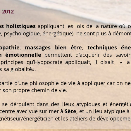
n 2012
s holistiques
appliquant les lois de la nature où 
e, psychologique, énergétique) ne sont plus à démont
opathie
,
massages bien être
,
techniques éne
n émotionnelle
permettent d'acquérir des savoir
 principes qu’Hyppocrate appliquait, il disait « l
 sa globalité».
artie d'une philosophie de vie à appliquer car on ne 
 son propre chemin de vie.
s se déroulent dans des lieux atypiques et énergét
centre avec vue sur mer à
Sète,
et un lieu atypique à
étiseur/énergéticien et les ateliers de développeme