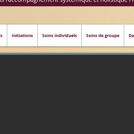
s
Initiations
Soins individuels
Soins de groupe
Da
isme - énergéticien - constellation familiale chamanique - aromathérapie |
Montpellier
tadock) en ligne ou présentiel
magnétisme
sur
,
Formation
Montpellier
-
énergéticien
-
constellation familiale chamanique
-
aromathérapie
.
ria Sagesse De Femme