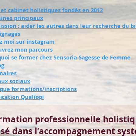
 et cabinet holistiques fondés en 2012
ines principaux
ssion : a
ider les autres dans leur recherche du b
ignages
ez moi sur instagram
uvrez mon parcours
quoi se former chez Sensoria Sagesse de Femme
og
naires
aux sociaux
ique formations/inscriptions
fication Qualiopi
rmation professionnelle holistiq
lisé dans l’accompagnement sys