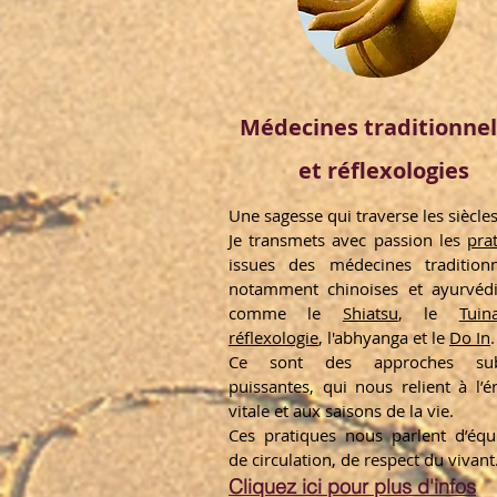
Médecines traditionnel
et réflexologies
Une sagesse qui traverse les siècle
Je transmets avec passion les
pra
issues des médecines traditionn
notamment chinoises et ayurvédi
comme le
Shiatsu
, le
Tuin
réflexologie
, l'abhyanga et le
Do In
.
Ce sont des approches subt
puissantes, qui nous relient à l’é
vitale et aux saisons de la vie.
Ces pratiques nous parlent d’équi
de circulation, de respect du vivant
Cliquez ici pour plus d'infos