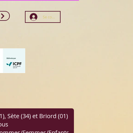
Se connecter
), Sète (34) et Briord (01)
ous
e Hommes/Femmes/Enfants