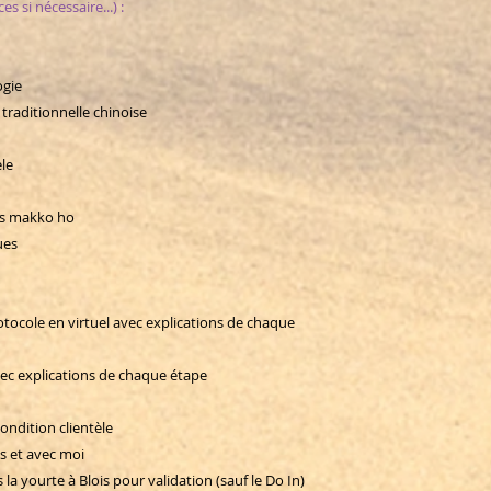
s si nécessaire...) :
gie
raditionnelle chinoise
èle
 les makko ho
iques
tocole en virtuel avec explications de chaque
c explications de chaque étape
ondition clientèle
 et avec moi
 yourte à Blois pour validation (sauf le Do In)