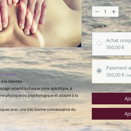
Quantité
*
Tarifs
*
Achat uniq
350,00 €
Paiement e
ra capable :
350,00 €
cha
à la clientèle
assage adapté à chaque zone spécifique, à
me physique ou psychologique et adapté à la
Aj
cifiques avec une très bonne connaissance du
Aj