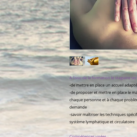
A l’issu de la formation le stagiaire se
-de mettre en place un accueil adapté 
-de proposer et mettre en place le m
chaque personne et à chaque problè
demande
-savoir maîtriser les techniques spé
système lymphatique et circulatoire
Compétences visées :