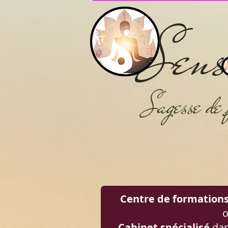
S
e
ns
Sage
sse d
Centre de formation
o
Cabinet spécialisé
dan