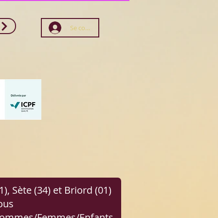
Se connecter
), Sète (34) et Briord (01)
ous
e Hommes/Femmes/Enfants