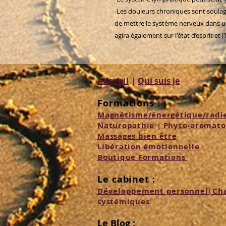
-Les douleurs chroniques sont soulagé
de mettre le système nerveux dans un
agira également sur l'état d’esprit et 
Accueil
|
Qui suis je
Formations :
Magnétisme/énergétique/radie
Naturopathie
|
Phyto-aromato
M
assages
bien être
Libération émotionnelle
Boutique Formations
Le cabinet :
Développement personnel|
Ch
systémiques
Le Blog :