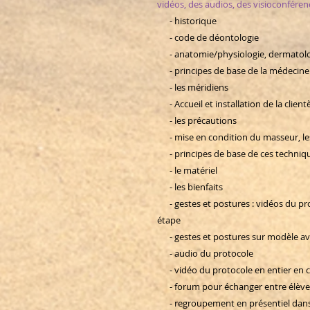
vidéos, des audios, des visioconférence
- historique
- code de déontologie
- anatomie/physiologie, dermatolo
- principes de base de la médecine t
- les méridiens
- Accueil et installation de la client
- les précautions
- mise en condition du masseur,
- principes de base de ces techn
- le matériel
- les bienfaits
- gestes et postures : vidéos du pro
étape
- gestes et postures sur modèle ave
- audio du protocole
- vidéo du protocole en entier en c
- forum pour échanger entre élèves
- regroupement en présentiel dans la