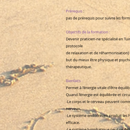
Prérequis
:
pas de prérequis pour suivre les for
Objectifs de la formation :
Devenir praticien-ne spécialisé en Tu
protocole
de relaxation et de réharmonisation) 
but du mieux être physique et psych
thérapeutique.
Bienfaits :
Permet à l’énergie vitale d'être équilib
Quand l’énergie est équilibrée et circ
-Le corps et le cerveau peuvent com
nerveux.
-Le système endocrinien produit les 
efficace.
-Le système lymphatique peut se défe