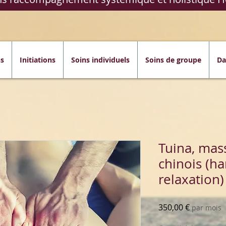
s
Initiations
Soins individuels
Soins de groupe
Da
Tuina, mas
chinois (h
relaxation)
Prix
350,00 €
par mois