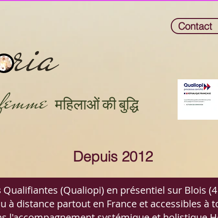
oria
Contact
e femme
महिलाओं की बुद्धि
Depuis 2012
s
Qualifiantes (Qualiopi) en présentiel sur Blois (41
u à distance partout en France et accessibles à t
s l'accompagnement systémique et holistiqu