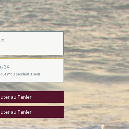
ue
n 3X
que mois pendant 3 mois
outer au Panier
outer au Panier