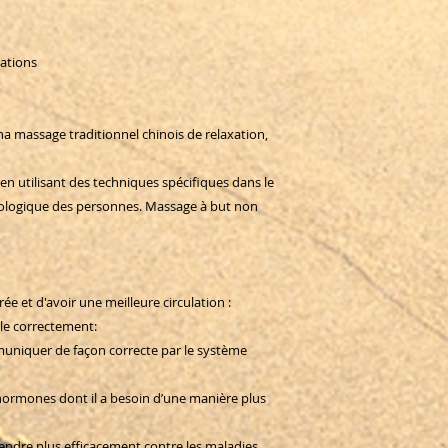
mations
ina massage traditionnel chinois de relaxation,
en utilisant des techniques spécifiques dans le
ologique des personnes. Massage à but non
rée et d'avoir une meilleure circulation :
ule correctement:
muniquer de façon correcte par le système
hormones dont il a besoin d’une manière plus
ndre plus efficacement contre les maladies.