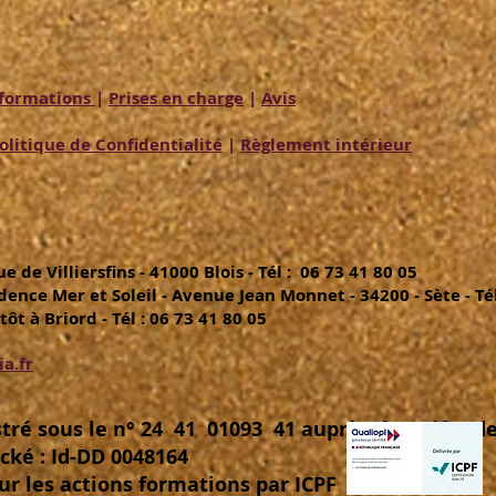
s formations
|
Prises en charge
|
Avis
olitique de Confidentialité
|
Règleme
nt intérieur
de Villiersfins - 41000 Blois - Tél : 06 73 41 80 05
ence Mer et Soleil - Avenue Jean Monnet - 34200 - Sète - Tél
t à Briord - Tél : 06 73 41 80 05
a.fr
tré sous le n° 24 41 01093 41 auprès du Préfet de
ké : Id-DD 0048164
our les actions formations par ICPF