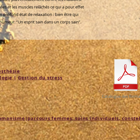
es et les muscles relâchés ce qui a pour effet
 profond état de relaxation : bien être qui
l'humeur. “Un esprit sain dans un corps sain”.
sthésie
logie
|
Gestion du stress
Catalogue des forma
amanisme
|
parcours femmes, soins individuels
, conste