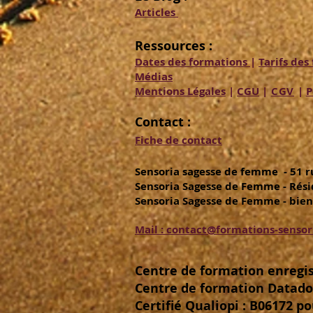
Articles
Ressources :
Dates des formations
|
Tarifs de
Médias
Mentions Légales
|
CGU
|
CGV
|
P
Contact :
Fiche de contact
Sensoria sagesse de femme - 51 rue 
Sensoria Sagesse de Femme - Résid
Sensoria Sagesse de Femme - bientô
Mail : contact@formations-sensori
Centre de formation enregis
Centre de formation Datadoc
Certifié Qualiopi : B06172 p