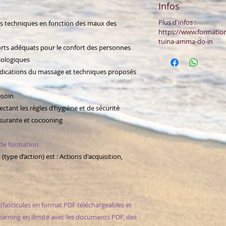
Infos
Plus d'infos :
les techniques en fonction des maux des
https://www.formation
tuina-amma-do-in
pports adéquats pour le confort des personnes
iologiques
e indications du massage et techniques proposés
esoin
pectant les règles d’hygiène et de sécurité
ssurante et cocooning
n de formation
 (type d’action) est : Actions d'acquisition,
fascicules en format PDF téléchargeables et
earning en ilimité avec les documents PDF, des