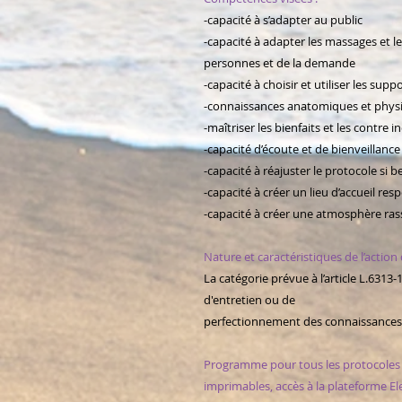
-capacité à s’adapter au public
-capacité à adapter les massages et 
personnes et de la demande
-capacité à choisir et utiliser les su
-connaissances anatomiques et phys
-maîtriser les bienfaits et les contr
-capacité d’écoute et de bienveillance
-capacité à réajuster le protocole si b
-capacité à créer un lieu d’accueil res
-capacité à créer une atmosphère ra
Nature et caractéristiques de l’actio
La catégorie prévue à l’article L.6313-1
d'entretien ou de
perfectionnement des connaissances
Programme pour tous les protocoles (
imprimables, accès à la plateforme El